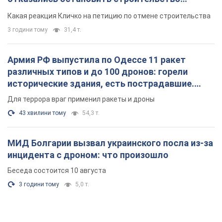
небоскреба "московского верующего"
Какая реакция Кличко на петицию по отмене строительства
3 години тому
31,4 т.
Армия РФ выпустила по Одессе 11 ракет
различных типов и до 100 дронов: горели
исторические здания, есть пострадавшие.
Фото и видео
Для террора враг применил ракеты и дроны
43 хвилини тому
54,3 т.
МИД Болгарии вызвал украинского посла из-за
инцидента с дроном: что произошло
Беседа состоится 10 августа
3 години тому
5,0 т.