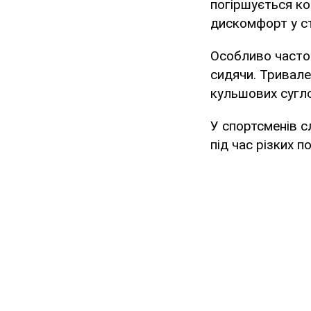
погіршується ко
дискомфорт у ст
Особливо часто 
сидячи. Тривале
кульшових сугло
У спортсменів с
під час різких п