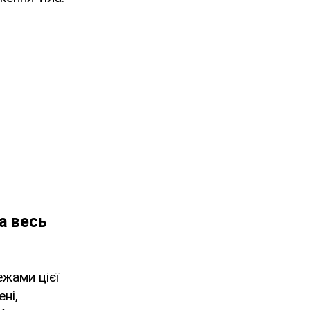
а весь
жами цієї
ні,