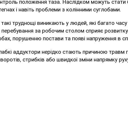
нтроль положення таза. Наслідком можуть стати б
егнах і навіть проблеми з колінними суглобами.
такі труднощі виникають у людей, які багато час
 перебування за робочим столом сприяє розвитку 
бах, порушенню постави та появі напруження в спи
лабкі аддуктори нерідко стають причиною травм п
оворотів, стрибків або швидкої зміни напрямку рух