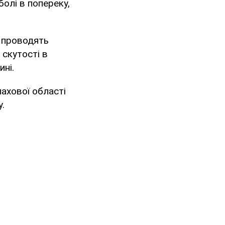
олі в попереку,
у проводять
скутості в
ні.
ахової області
у.