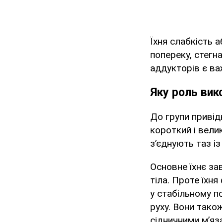
Їхня слабкість
попереку, стегн
аддукторів є в
Яку роль ви
До групи привідн
короткий і велик
з’єднують таз і
Основне їхнє за
тіла. Проте їхн
у стабільному по
руху. Вони тако
сідничними м’яз