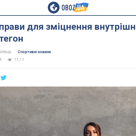
вправи для зміцнення внутрішн
тегон
ілець
Спортивні новини
4
11,1 т.