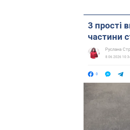
3 прості 
частини с
Руслана Стр
8.06.2026 10:3
0