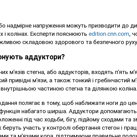
 або надмірне напруження можуть призводити до д
ах і колінах. Експерти пояснюють
edition.cnn.com
, 
ажливою складовою здорового та безпечного руху
конують аддуктори?
их м’язів стегна, або аддукторів, входять п’ять м’я
ий привідні м’язи, а також тонкий і гребінчастий м
з внутрішньою частиною стегна та ділянкою коліна
вдання полягає в тому, щоб наближати ноги до цент
я функція набагато ширша. Аддуктори допомагають
ложенні під час ходьби, бігу, підйому сходами та 
ж беруть участь у контролі обертання стегон і пра
ами та м’язами кора, підтримуючи правильне полож