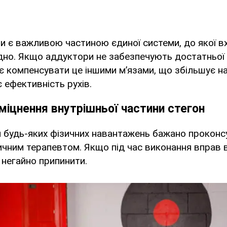
зи є важливою частиною єдиної системи, до якої в
дно. Якщо аддуктори не забезпечують достатньої 
є компенсувати це іншими м’язами, що збільшує н
 ефективність рухів.
міцнення внутрішньої частини стегон
 будь-яких фізичних навантажень бажано проконс
ичним терапевтом. Якщо під час виконання вправ в
 негайно припинити.