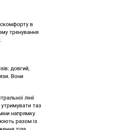
искомфорту в
чому тренування
.
зів: довгий,
’язи. Вони
.
ральної лінії
 утримувати таз
зміни напрямку
цюють разом із
ення тіла.