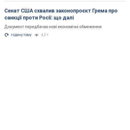
Учасники акцій продовжують серію щоденних протестів
2 години тому
1,9 т.
Сенат США схвалив законопроєкт Грема про
санкції проти Росії: що далі
Документ передбачає нові економічні обмеження
годину тому
4,2 т.