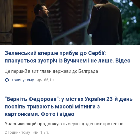
Зеленський вперше прибув до Сербії:
планується зустріч із Вучичем і не лише. Відео
Це перший візит глави держави до Бєлграда
годину тому
66,1 т.
"Верніть Федорова": у містах України 23-й день
поспіль тривають масові мітинги з
картонками. Фото і відео