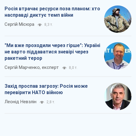
Rest
Думки
Росія втрачає ресурси поза планом: хто
насправді диктує темп війни
Сергій Місюра
8,3 т.
"Ми вже проходили через гірше": Україні
не варто піддаватися зневірі через
ракетний терор
Сергій Марченко, експерт
8,0 т.
Захід проспав загрозу: Росія може
перевірити НАТО війною
Леонід Невзлін
2,8 т.