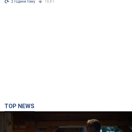
розгорівся скандал. Фото
Працівник салону почав надавати оцінку
зовнішності жінки, сказавши, що вона носить
"чоловічу стрижку"
2 години тому
10,8 т.
TOP NEWS