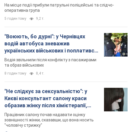
У Львові жінка спровокувала конфлікт,
розмовляючи російською мовою у маршрутці:
поліція склала адмінпротокол. Відео
На місце події прибули патрульні поліцейські та слідчо-
оперативна група
5 годин тому
9,2 т.
"Воюють, бо дурні": у Чернівцях
водій автобуса зневажив
українських військових і поплатився.
Відео
Водія звільнили після конфлікту з пасажирами
та образ військових
8 годин тому
8,4 т.
"Не слідкує за сексуальністю": у
Києві консультант салону краси
образив жінку після хімієтерапії,