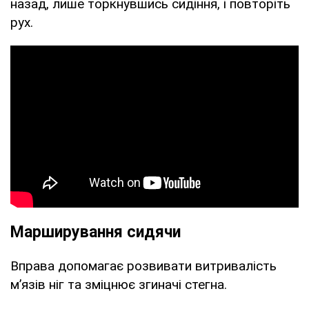
назад, лише торкнувшись сидіння, і повторіть
рух.
Марширування сидячи
Вправа допомагає розвивати витривалість
м’язів ніг та зміцнює згиначі стегна.