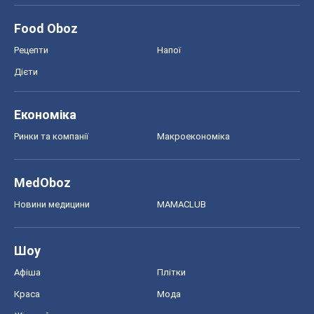
Тест Драйв
Електромобілі
Акції
Сервіс
Food Oboz
Рецепти
Напої
Дієти
Економіка
Ринки та компанії
Макроекономіка
MedOboz
Новини медицини
MAMACLUB
Шоу