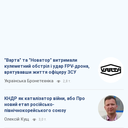
"Варта" та "Новатор" витримали
кулеметний обстріл і удар FPV-дрона,
врятувавши життя офіцеру ЗСУ
Українська Бронетехніка
2,8 т.
КНДР як каталізатор війни, або Про
новий етап російсько-