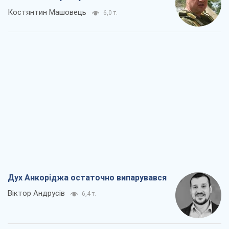
Дух Анкоріджа остаточно випарувався
Віктор Андрусів
6,4 т.
Війна і медіа: політика пішла в
соцмережі, а ЗМІ грають за правилами
ютуб
Павло Казарін
3,4 т.
У полоні власних міфів: як
Костянтинівка стала головною
ідеологічною пасткою для російських