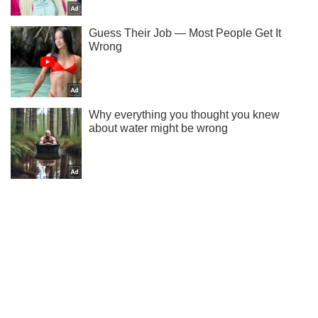
Не набридаємо! Тільки найважливіше - підписуйся на наш
Telegram-канал
Підписатись
Підписатись
Плоский живіт після...