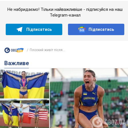
Важливе
Красуня зі Львова з рекордом виграла
історичну медаль для України на чемпіонаті
світу з легкої атлетики U20. Відео
Наша співвітчизниця блискуче виступила в Орегоні
9.08.2026 09:32
72,5 т.