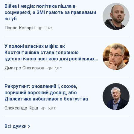
окупантів
Дмитро Снєгирьов
7,0 т.
Рекрутинг: оновлений і, схоже,
корисний ворожий досвід, або
Діалектика вибагливого боягузтва
Олександр Кірш
5,9 т.
Всі думки
Про компанію
Команда
Правова інформація
Політика конфіденційності
Реклама на сайті
Документи