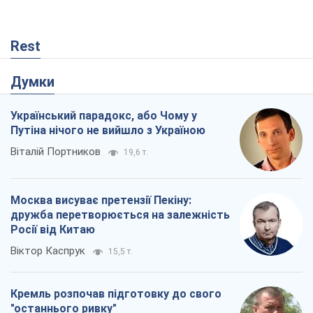
Віталій Портников
19,6 т.
Москва висуває претензії Пекіну:
дружба перетворюється на залежність
Росії від Китаю
Віктор Каспрук
15,5 т.
Кремль розпочав підготовку до свого
"останнього ривку"
Костянтин Машовець
6,0 т.