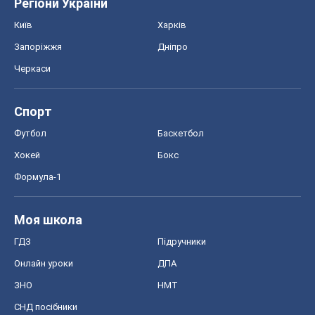
Хокей
Бокс
Формула-1
Моя школа
ГДЗ
Підручники
Онлайн уроки
ДПА
ЗНО
НМТ
СНД посібники
Авто
Тест Драйв
Електромобілі
Акції
Сервіс
Food Oboz