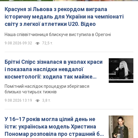
Брітні Спірс зізналася в уколах краси
і показала наслідки невдалої
косметології: ходила так майже
місяць
Помітний наслідок процедури зберігався
близько чотирьох тижнів
9.08.2026 13:19
3,8 т.
У 16–17 років могла цілий день не
їсти: українська модель Христина
Пономар розповіла про страшний бік
модельної кар’єри
Модель зізналася, які гонорари отримують її
колеги
9.08.2026 16:25
8,2 т.