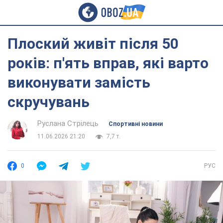
Плоский живіт після 50
років: п'ять вправ, які варто
виконувати замість
скручувань
Руслана Стрілець
Спортивні новини
11.06.2026 21:20
7,7 т.
0
РУС