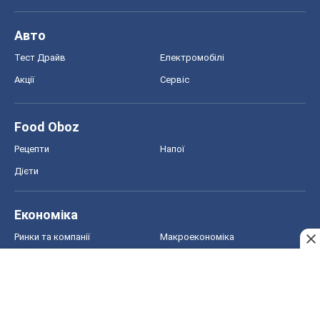
Рецепти
Напої
Дієти
Економіка
Ринки та компанії
Макроекономіка
MedOboz
Новини медицини
MAMACLUB
Шоу
Афіша
Плітки
Краса
Мода
Жіночий журнал