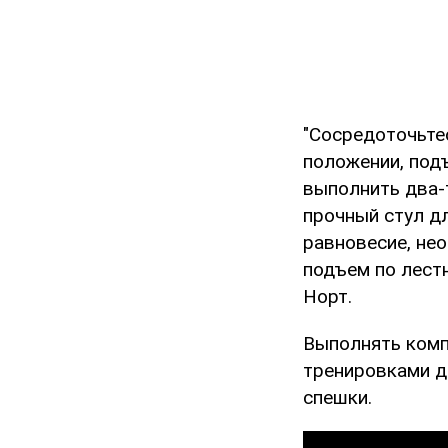
"Сосредоточьтес
положении, подъ
выполнить два-
прочный стул д
равновесие, нео
подъем по лест
Норт.
Выполнять комп
тренировками д
спешки.