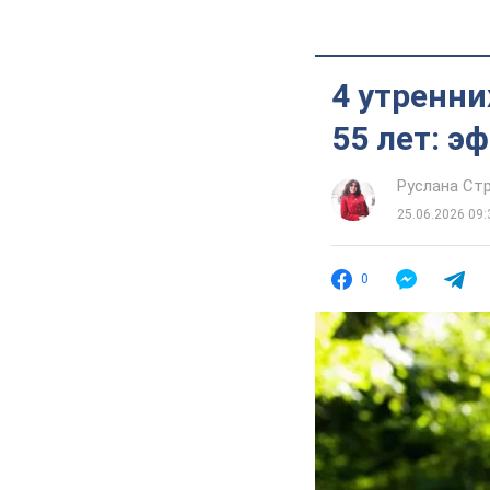
4 утренни
55 лет: э
Руслана Ст
25.06.2026 09:
0