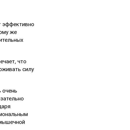
т эффективно
тому же
чительных
ечает, что
рживать силу
ь очень
язательно
даря
рмональным
-мышечной