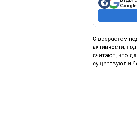
Google
С возрастом по
активности, по
считают, что д
существуют и б