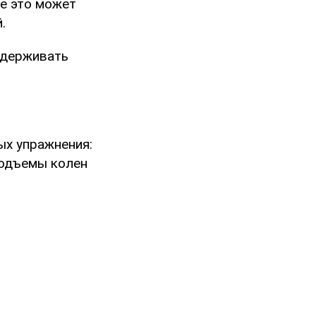
се это может
.
ддерживать
ых упражнения:
подъемы колен