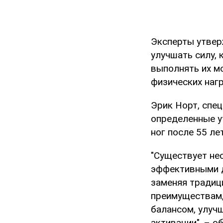
Эксперты утвер
улучшать силу, 
выполнять их м
физических наг
Эрик Норт, спец
определенные у
ног после 55 лет
"Существует не
эффективными д
заменяя традиц
преимуществам,
балансом, улуч
активации", – о