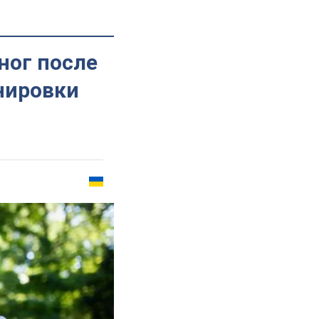
ног после
нировки