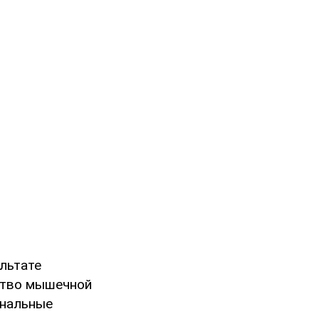
льтате
ество мышечной
ональные