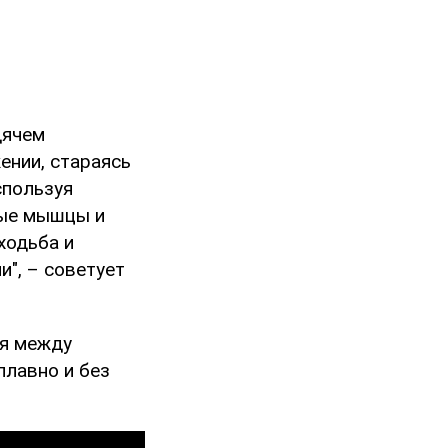
дячем
ении, стараясь
спользуя
ные мышцы и
ходьба и
", – советует
яя между
плавно и без