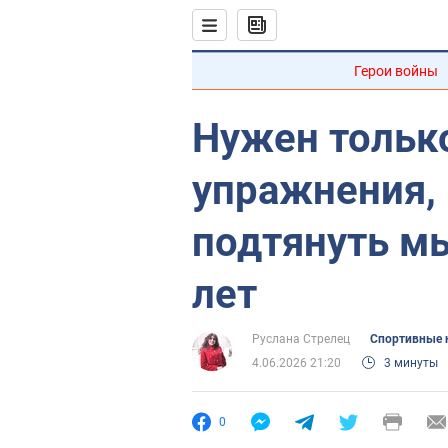
Герои войны
Нужен только
упражнения,
подтянуть м
лет
Руслана Стрелец
Спортивные 
4.06.2026 21:20
3 минуты
0