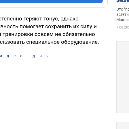
реше
росс
Это "
дрон
эстети
тепенно теряют тонус, однако
Макса
вность помогает сохранить их силу и
7.08.20
й тренировки совсем не обязательно
ользовать специальное оборудование.
идео дня