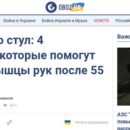
Война в Украине
Война Израиля и Ирана
VENETO
Россий
Важ
 стул: 4
 которые помогут
ышцы рук после 55
новости
4,3 т.
АЗС 
повы
Читати українською
расс