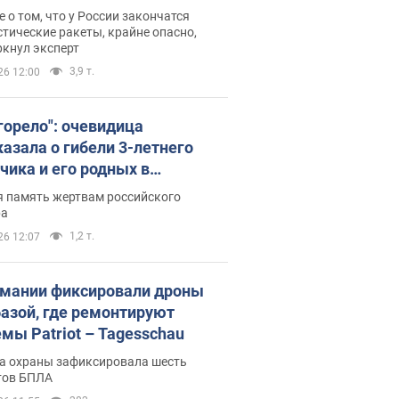
ине? Интервью с Мельником
 о том, что у России закончатся
тические ракеты, крайне опасно,
ркнул эксперт
3,9 т.
26 12:00
 горело": очевидица
казала о гибели 3-летнего
чика и его родных в
льтате атаки РФ на Киевскую
я память жертвам российского
сть. Видео и фото
ра
1,2 т.
26 12:07
рмании фиксировали дроны
базой, где ремонтируют
емы Patriot – Tagesschau
а охраны зафиксировала шесть
тов БПЛА