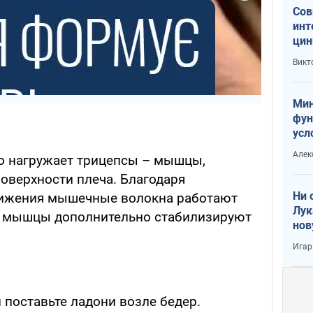
Сов
инт
цин
или
Викт
Тра
Мин
фун
усл
вое
Алек
о нагружает трицепсы – мышцы,
оверхности плеча. Благодаря
Ни 
вижения мышечные волокна работают
Лук
ые мышцы дополнительно стабилизируют
нов
Игар
и поставьте ладони возле бедер.