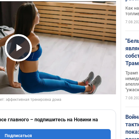
Как на
топли
7.08.20
"Бел
явля
собс
Play Video
Трам
прио
Трамп 
стро
немед
апелля
баль
"ужас
стои
7.08.20
долл
Войн
рсе главного – подпишитесь на Новини на
такт
пока
Подписаться