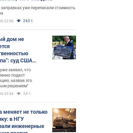
 заправках уже переписали стоимость
ва
24,0 т.
26 22:56
ый дом не
ется
твенностью
па": суд США
становил
уже заявил, что
ительство
ленно подаст
цию, назвав это
ного зала
ным решением"
мостью 400 млн
3,6 т.
26 23:54
аров
а меняет не только
ику: в НГУ
зали инженерные