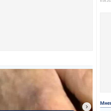
8.08.20
Мн