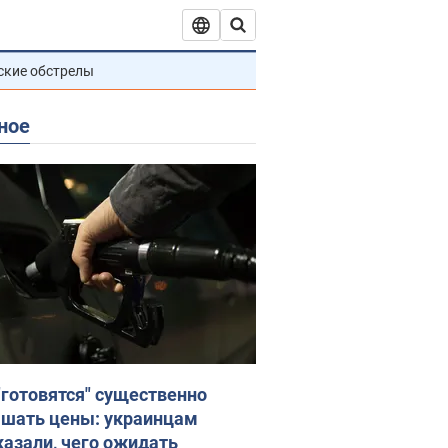
ские обстрелы
ное
"готовятся" существенно
шать цены: украинцам
казали, чего ожидать