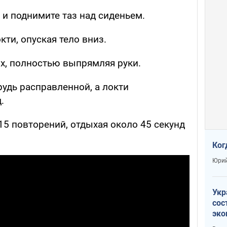
 и поднимите таз над сиденьем.
ти, опуская тело вниз.
х, полностью выпрямляя руки.
рудь расправленной, а локти
.
15 повторений, отдыхая около 45 секунд
Ког
Юрий
Укр
сос
эко
Ест