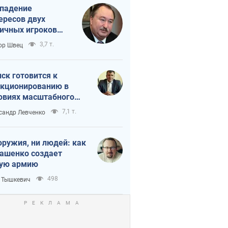
падение
ересов двух
ичных игроков
 тайный план
3,7 т.
ор Швец
мпа и Путина?
ск готовится к
кционированию в
овиях масштабного
нного кризиса
7,1 т.
сандр Левченко
оружия, ни людей: как
ашенко создает
ую армию
498
 Тышкевич