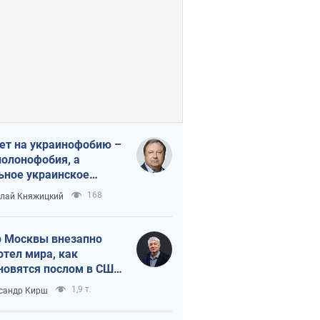
ет на украинофобию –
полонофобия, а
ьное украинское
ударство
168
лай Княжицкий
 Москвы внезапно
отел мира, как
новятся послом в США
овые украинские топ-
1,9 т.
сандр Кирш
тинги