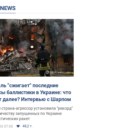
P NEWS
ль "сжигает" последние
сы баллистики в Украине: что
т далее? Интервью с Шарпом
 страна-агрессор установила "рекорд"
личеству запущенных по Украине
стических ракет
48,2 т.
26 07:00