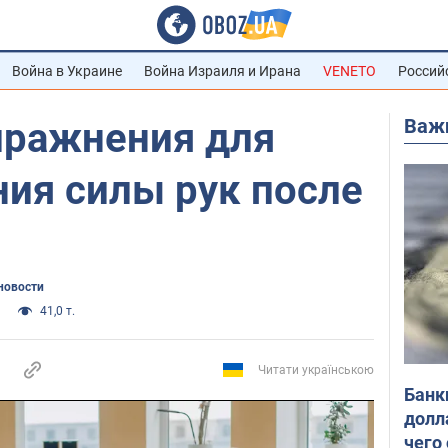
Война в Украине
Война Израиля и Ирана
VENETO
Россий
Важ
пражнения для
ния силы рук после
новости
41,0 т.
Читати українською
Банк
долл
чего