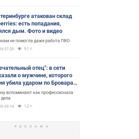
атеринбурге атакован склад
erries: есть попадания,
ялся дым. Фото и видео
янам не помогла даже работа ПВО
9,1 т.
26 07:20
ечательный отец": в сети
казали о мужчине, которого
ия убила ударом по Броварам.
ну вспоминают как профессионала
 дела
1,2 т.
26 09:14