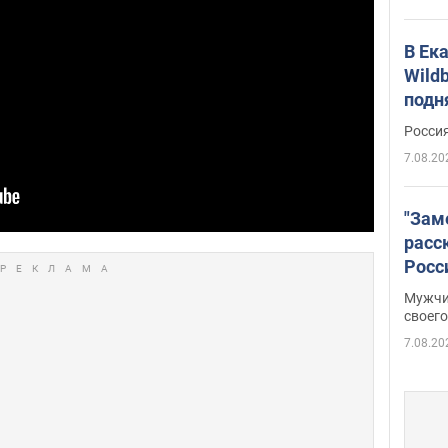
В Ек
Wildb
подн
Росси
7.08.20
"Зам
расс
Росс
Фото
Мужчи
своего
7.08.20