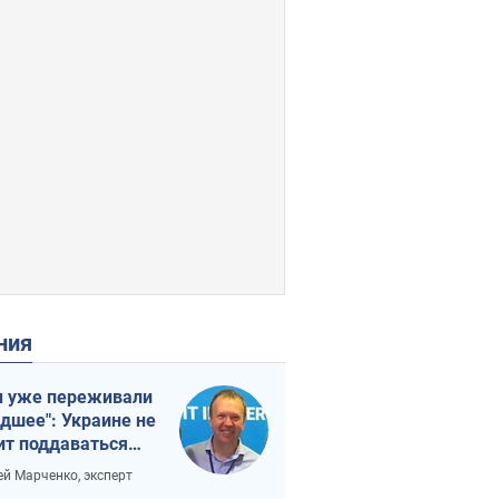
ения
 уже переживали
удшее": Украине не
ит поддаваться
аянию из-за
ей Марченко, эксперт
етного террора