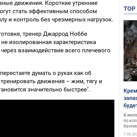
вные движения. Короткие утренние
TO
огут стать эффективным способом
лу и контроль без чрезмерных нагрузок.
готовке, тренер Джаррод Ноббе
то не изолированная характеристика
 через взаимодействие всего плечевого
перестаете думать о руках как об
 тренировать движения – жим, тягу и
ановится значительно быстрее".
Крем
запа
буде
В июле
по ко
балли
7.08.20