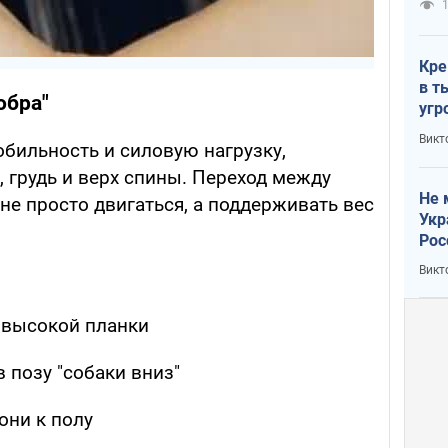
1
Кре
в т
обра"
угр
лог
Викт
обильность и силовую нагрузку,
, грудь и верх спины. Переход между
Не 
не просто двигаться, а поддерживать вес
Укр
Рос
Викт
 высокой планки
 позу "собаки вниз"
они к полу