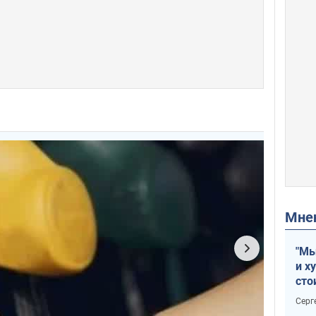
Мн
"Мы
и х
сто
отч
Серг
рак