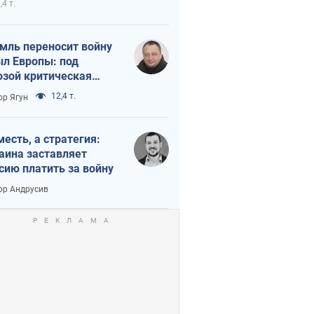
,4 т.
мль переносит войну
ыл Европы: под
озой критическая
истика
12,4 т.
ор Ягун
месть, а стратегия:
аина заставляет
сию платить за войну
ор Андрусив