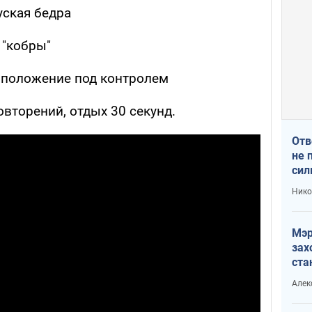
уская бедра
 "кобры"
е положение под контролем
овторений, отдых 30 секунд.
Отв
не 
сил
гос
Нико
Мэр
зах
ста
и н
Алек
рей