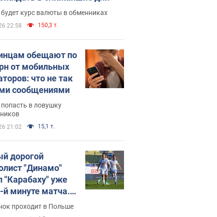
 будет курс валюты в обменниках
150,3 т.
26 22:58
инцам обещают по
грн от мобильных
аторов: что не так
ими сообщениями
 попасть в ловушку
ников
15,1 т.
26 21:02
й дорогой
олист "Динамо"
л "Карабаху" уже
0-й минуте матча.
о
нок проходит в Польше