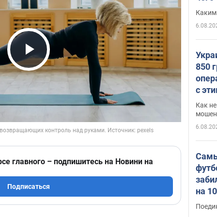
Каким
6.08.20
Укра
Play Video
850 
опер
с эт
Как не
мошен
6.08.20
Самы
рсе главного – подпишитесь на Новини на
футб
заби
Подписаться
на 1
Виде
Поеди