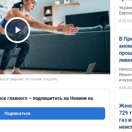
гран
Украин
Европ
8.08.20
Play Video
В Пр
аном
прош
ливе
прев
Непог
Виде
Ивано
и кур
8.08.20
рсе главного – подпишитесь на Новини на
Женщ
729 т
Подписаться
газ 
неис