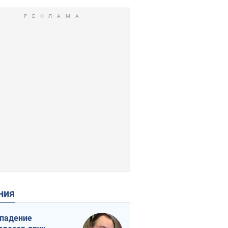
ения
падение