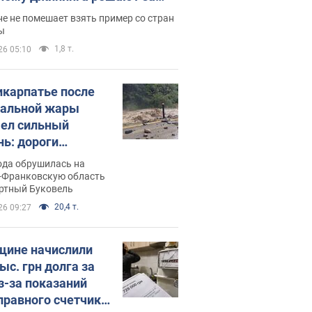
ицей
е не помешает взять пример со стран
ы
1,8 т.
26 05:10
икарпатье после
альной жары
ел сильный
нь: дороги
ратились в реки.
ода обрушилась на
о
-Франковскую область
ортный Буковель
20,4 т.
26 09:27
ине начислили
ыс. грн долга за
из-за показаний
правного счетчика: