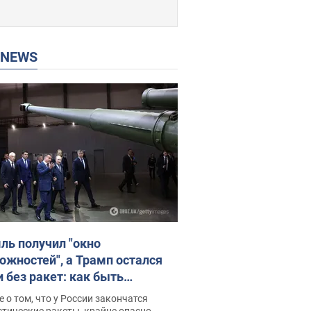
P NEWS
ль получил "окно
ожностей", а Трамп остался
и без ракет: как быть
ине? Интервью с Мельником
 о том, что у России закончатся
тические ракеты, крайне опасно,