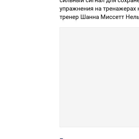
сильный сигнал для сохран
упражнения на тренажерах н
тренер Шанна Миссетт Нель