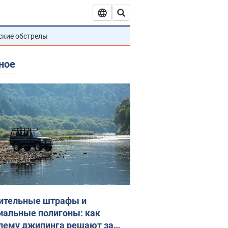
ские обстрелы
ное
ительные штрафы и
иальные полигоны: как
лему джипинга решают за