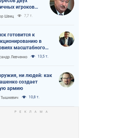
ересов двух
ичных игроков
 тайный план
7,7 т.
ор Швец
мпа и Путина?
ск готовится к
кционированию в
овиях масштабного
нного кризиса
13,5 т.
сандр Левченко
оружия, ни людей: как
ашенко создает
ую армию
10,8 т.
 Тышкевич