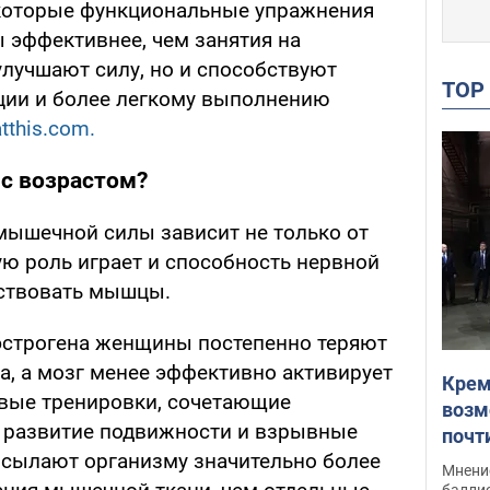
екоторые функциональные упражнения
эффективнее, чем занятия на
улучшают силу, но и способствуют
TO
ции и более легкому выполнению
tthis.com.
с возрастом?
мышечной силы зависит не только от
ую роль играет и способность нервной
ствовать мышцы.
эстрогена женщины постепенно теряют
, а мозг менее эффективно активирует
Крем
ые тренировки, сочетающие
возм
 развитие подвижности и взрывные
почт
сылают организму значительно более
Укра
Мнение
баллис