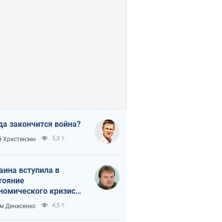
да закончится война?
5,3 т.
 Христензен
аина вступила в
тояние
номического кризиса.
ь ли свет в конце
4,5 т.
м Денисенко
неля?