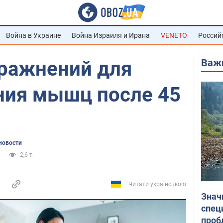
Война в Украине
Война Израиля и Ирана
VENETO
Россий
Важ
пражнений для
ния мышц после 45
новости
2,6 т.
Читати українською
Знач
спец
проб