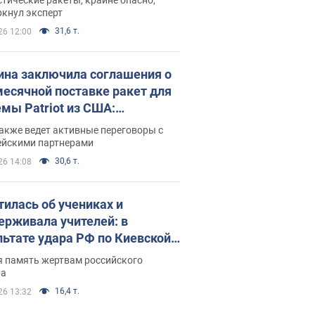
ркнул эксперт
31,6 т.
26 12:00
ина заключила соглашения о
есячной поставке ракет для
емы Patriot из США:
нский раскрыл подробности
акже ведет активные переговоры с
ейскими партнерами
30,6 т.
26 14:08
тилась об учениках и
ерживала учителей: в
льтате удара РФ по Киевской
сти погибли директор
я память жертвам российского
ского лицея, её муж и внук
ра
16,4 т.
26 13:32