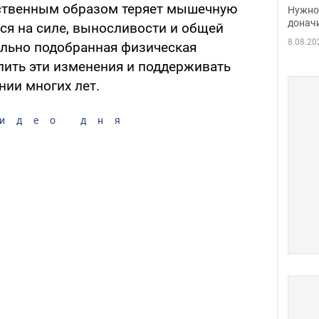
судь
ественным образом теряет мышечную
Нужно 
неож
донач
ся на силе, выносливости и общей
8.08.20
льно подобранная физическая
лить эти изменения и поддерживать
ии многих лет.
идео дня