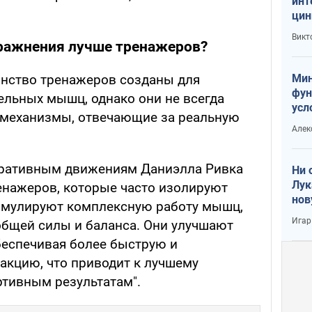
инт
цин
или
Викт
Тра
ражнения лучше тренажеров?
Мин
инство тренажеров созданы для
фун
ельных мышц, однако они не всегда
усл
 механизмы, отвечающие за реальную
вое
Алек
еративным движениям Даниэлла Ривка
Ни 
Лук
ренажеров, которые часто изолируют
нов
имулируют комплексную работу мышц,
Игар
общей силы и баланса. Они улучшают
еспечивая более быструю и
кцию, что приводит к лучшему
тивным результатам".