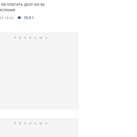
я вынес
ли платить долг из-за
иданное решение
исления
30,4 т.
26 14:43