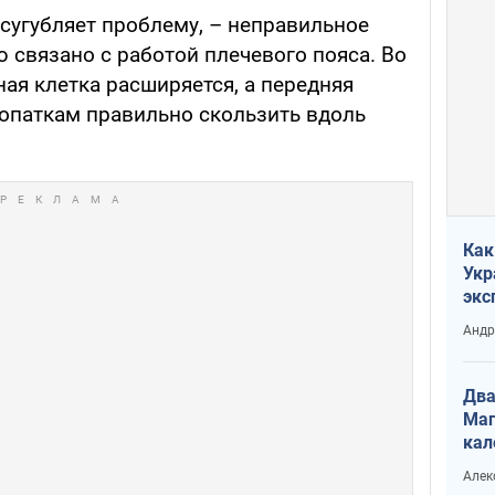
сугубляет проблему, – неправильное
 связано с работой плечевого пояса. Во
ная клетка расширяется, а передняя
опаткам правильно скользить вдоль
Как
Укр
экс
неф
Андр
Два
Маг
кал
Алек