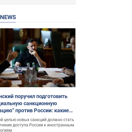
P NEWS
нский поручил подготовить
циальную санкционную
ацию" против России: какие
чи поставил президент. Фото
ой целью новых санкций должно стать
ичение доступа России к иностранным
логиям