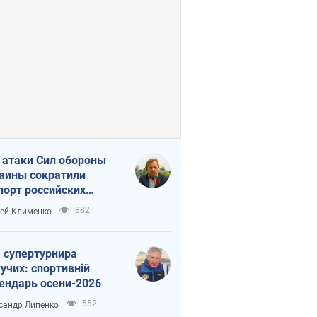
 атаки Сил обороны
аины сократили
порт российских
тепродуктов
882
ей Клименко
 супертурнира
учих: спортивній
ендарь осени-2026
552
сандр Липенко