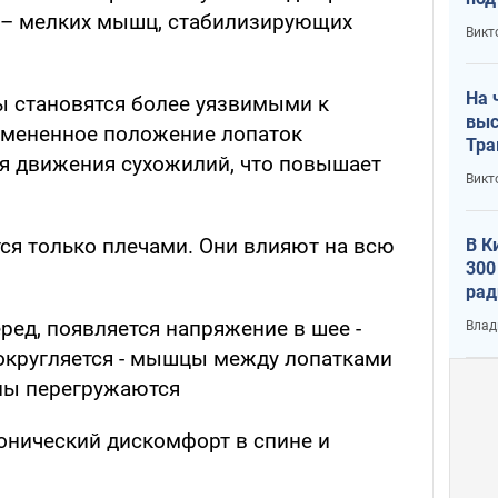
 – мелких мышц, стабилизирующих
кри
Викт
лог
На 
ы становятся более уязвимыми к
выс
змененное положение лопаток
Тра
я движения сухожилий, что повышает
Викт
я только плечами. Они влияют на всю
В К
300
рад
воп
ред, появляется напряжение в шее -
Влад
 округляется - мышцы между лопатками
ины перегружаются
ронический дискомфорт в спине и