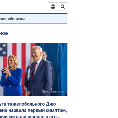
ские обстрелы
ное
уга тяжелобольного Джо
ена назвала первый симптом,
рый сигнализировал о его