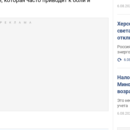
, которая часто приводит к боли и
6.08.20
Херс
свет
откл
энер
Росси
энерг
6.0
Нало
Мино
возра
нужн
Это н
учета
6.08.20