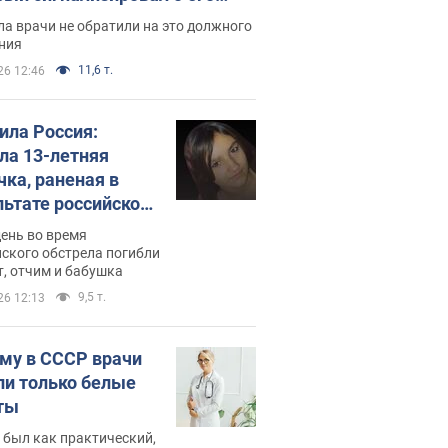
ессивном" раке
а врачи не обратили на это должного
ния
11,6 т.
26 12:46
била Россия:
ла 13-летняя
чка, раненая в
льтате российской
и на Сумскую
день во время
сть. Фото
ского обстрела погибли
т, отчим и бабушка
9,5 т.
26 12:13
му в СССР врачи
ли только белые
ты
 был как практический,