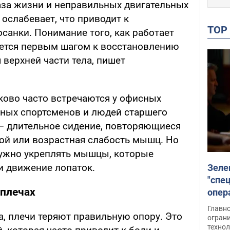
за жизни и неправильных двигательных
 ослабевает, что приводит к
TO
санки. Понимание того, как работает
яется первым шагом к восстановлению
верхней части тела, пишет
ово часто встречаются у офисных
ных спортсменов и людей старшего
– длительное сидение, повторяющиеся
ой или возрастная слабость мышц. Но
нужно укреплять мышцы, которые
и движение лопаток.
Зеле
"спе
 плечах
опер
зада
Главн
а, плечи теряют правильную опору. Это
огран
техно