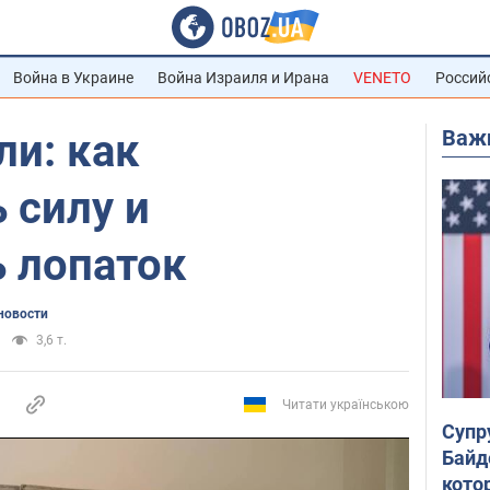
Война в Украине
Война Израиля и Ирана
VENETO
Россий
Важ
ли: как
 силу и
ь лопаток
новости
3,6 т.
Читати українською
Супр
Байд
кото