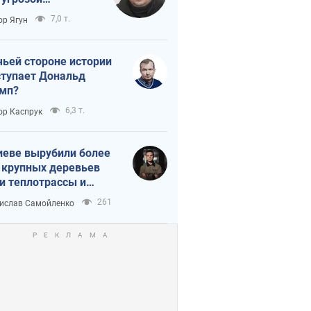
тическая
7,0 т.
ор Ягун
истика
чьей стороне истории
тупает Дональд
мп?
6,3 т.
ор Каспрук
иеве вырубили более
 крупных деревьев
и теплотрассы и
реки Генплану
261
ислав Самойленко