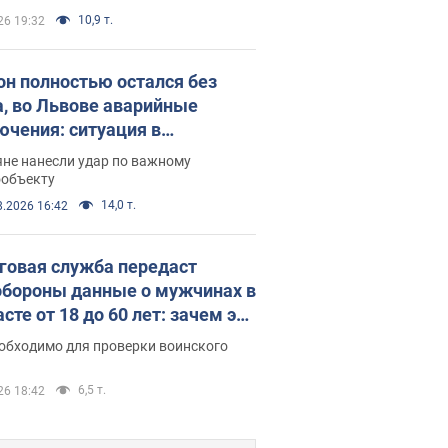
10,9 т.
26 19:32
он полностью остался без
а, во Львове аварийные
ючения: ситуация в
госистеме 6 августа
яне нанесли удар по важному
ообъекту
14,0 т.
8.2026 16:42
говая служба передаст
бороны данные о мужчинах в
сте от 18 до 60 лет: зачем это
о
еобходимо для проверки воинского
6,5 т.
26 18:42