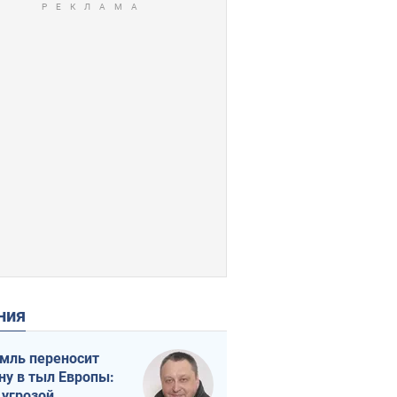
ения
мль переносит
ну в тыл Европы:
 угрозой