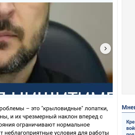
Мн
облемы – это "крыловидные" лопатки,
ны, и их чрезмерный наклон вперед с
Кре
тояния ограничивают нормальное
вой
т неблагоприятные условия для работы
под