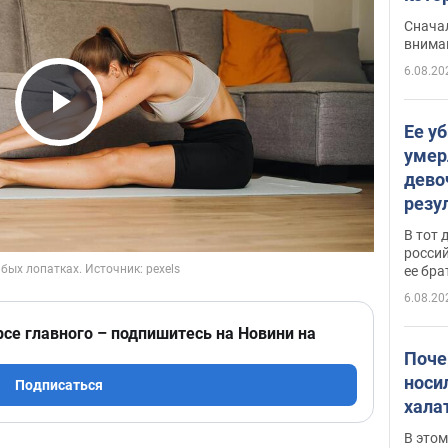
"агр
Сначал
внима
6.08.20
Play Video
Ее у
умер
дево
резу
атак
В тот 
обла
россий
ее бра
6.08.20
рсе главного – подпишитесь на Новини на
Поче
носи
Подписаться
хала
В этом