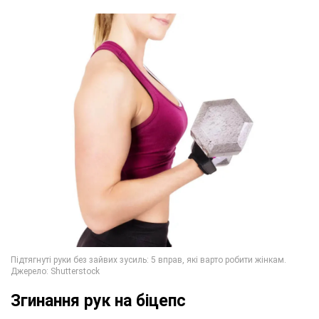
Згинання рук на біцепс