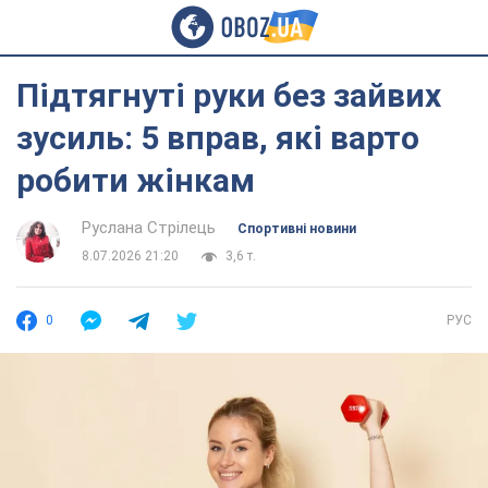
Підтягнуті руки без зайвих
зусиль: 5 вправ, які варто
робити жінкам
Руслана Стрілець
Спортивні новини
8.07.2026 21:20
3,6 т.
0
РУС