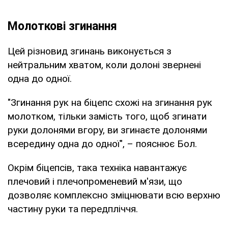
Молоткові згинання
Цей різновид згинань виконується з
нейтральним хватом, коли долоні звернені
одна до одної.
"Згинання рук на біцепс схожі на згинання рук
молотком, тільки замість того, щоб згинати
руки долонями вгору, ви згинаєте долонями
всередину одна до одної", – пояснює Бол.
Окрім біцепсів, така техніка навантажує
плечовий і плечопроменевий м'язи, що
дозволяє комплексно зміцнювати всю верхню
частину руки та передпліччя.