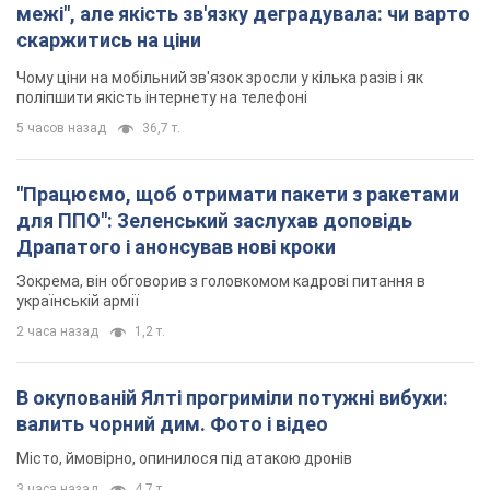
межі", але якість зв'язку деградувала: чи варто
скаржитись на ціни
Чому ціни на мобільний зв'язок зросли у кілька разів і як
поліпшити якість інтернету на телефоні
5 часов назад
36,7 т.
"Працюємо, щоб отримати пакети з ракетами
для ППО": Зеленський заслухав доповідь
Драпатого і анонсував нові кроки
Зокрема, він обговорив з головкомом кадрові питання в
українській армії
2 часа назад
1,2 т.
В окупованій Ялті прогриміли потужні вибухи:
валить чорний дим. Фото і відео
Місто, ймовірно, опинилося під атакою дронів
3 часа назад
4,7 т.