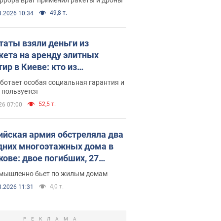
49,8 т.
8.2026 10:34
таты взяли деньги из
ета на аренду элитных
ир в Киеве: кто из
аментариев просил средства
ботает особая социальная гарантия и
е поселился
 пользуется
52,5 т.
26 07:00
ийская армия обстреляла два
дних многоэтажных дома в
кове: двое погибших, 27
радавших
умышленно бьет по жилым домам
4,0 т.
8.2026 11:31