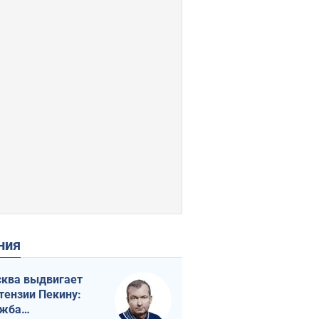
ения
ква выдвигает
тензии Пекину:
ужба