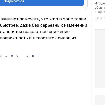
прин
Подписаться
Что де
обме
обмен
стары
таки
ачинают замечать, что жир в зоне талии
9.08.20
 быстрее, даже без серьезных изменений
 становятся возрастное снижение
подвижность и недостаток силовых
идео дня