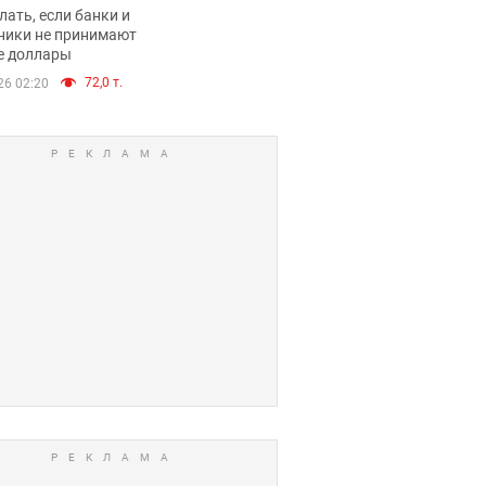
имают ли
лать, если банки и
нники и банки
ники не принимают
е доллары
е купюры
72,0 т.
26 02:20