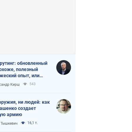
рутинг: обновленный
похоже, полезный
жеский опыт, или
лектика
543
сандр Кирш
бовательной трусости
оружия, ни людей: как
ашенко создает
ую армию
16,1 т.
 Тышкевич