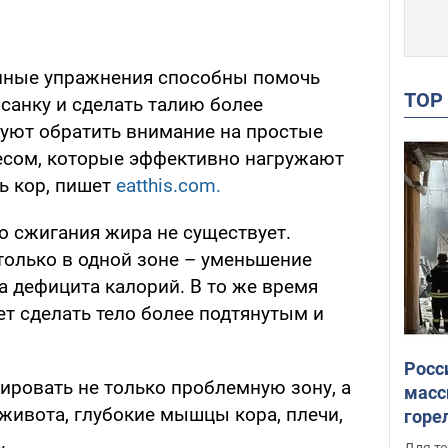
нные упражнения способны помочь
TO
осанку и сделать талию более
туют обратить внимание на простые
есом, которые эффективно нагружают
ь кор, пишет
eatthis.com.
о сжигания жира не существует.
только в одной зоне – уменьшение
а дефицита калорий. В то же время
 сделать тело более подтянутым и
Росс
ировать не только проблемную зону, а
масс
живота, глубокие мышцы кора, плечи,
горе
есть
.
Для те