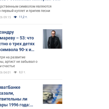
 не рассказывают в школе
арственным символом являются
 первый куплет и припев песни
11,2 т.
26 09:15
сандру
мареву – 53: что
стно о трех детях
-символа 90-х и
они выглядят
тря на развитие
ы, артист не забывал о
м счастье
8,0 т.
26 04:01
иватБанке
казали,
твительны ли
ары 1996 года: