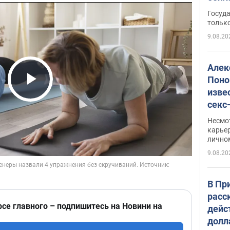
этом
Госуд
только
9.08.20
Алек
Поно
изве
Play Video
секс
как 
Несмо
карьер
лично
9.08.20
В Пр
расс
рсе главного – подпишитесь на Новини на
дейс
долл