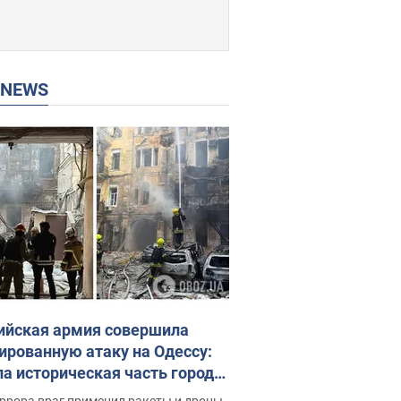
P NEWS
ийская армия совершила
ированную атаку на Одессу:
ла историческая часть города,
 пострадавшие. Фото и видео
ррора враг применил ракеты и дроны