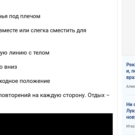
чья под плечом
месте или слегка сместить для
мую линию с телом
Рек
о вниз
и, 
вра
сходное положение
Диа
Алек
тре
 повторений на каждую сторону. Отдых –
Ни 
Лук
нов
Игар