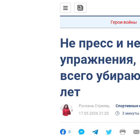
Герои войны
Не пресс и н
упражнения,
всего убираю
лет
Руслана Стрелец
Спортивные 
17.05.2026 21:20
3 минуты
0