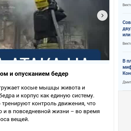
пре
Викт
зав
от 
Сов
дву
или
и П
Викт
В п
миф
мом и опусканием бедер
Кон
гла
Дмит
лов
агружает косые мышцы живота и
окк
 бедра и корпус как единую систему.
 тренируют контроль движения, что
но и в повседневной жизни – во время
носа вещей.