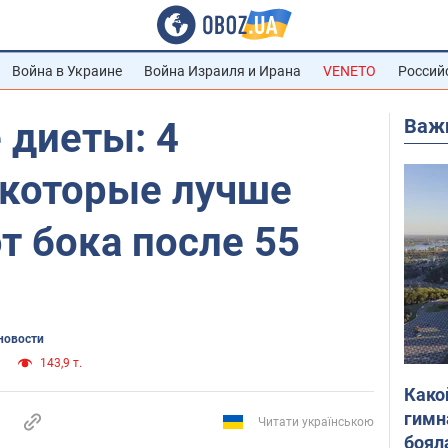
Война в Украине
Война Израиля и Ирана
VENETO
Россий
Важ
е диеты: 4
 которые лучше
т бока после 55
новости
143,9 т.
Како
гимн
Читати українською
боял