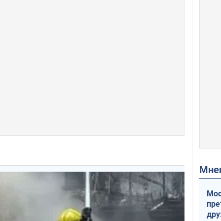
Мн
Мос
пре
др