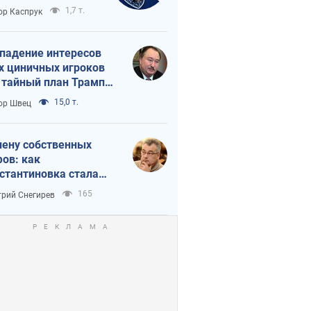
вращается в
1,7 т.
ор Каспрук
исимость России
Китая
падение интересов
х циничных игроков
 тайный план Трампа
утина?
15,0 т.
ор Швец
лену собственных
ов: как
стантиновка стала
вной идеологической
165
рий Снегирев
ушкой для российских
упантов