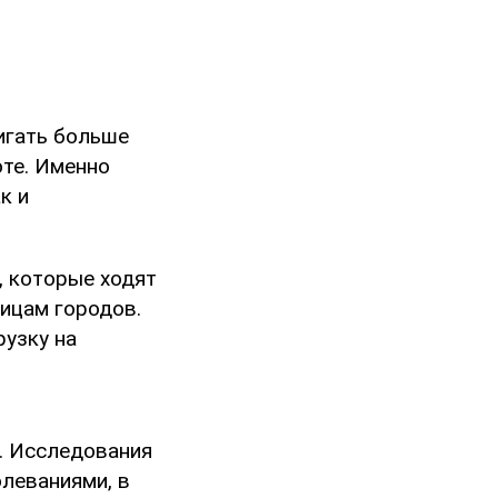
игать больше
оте. Именно
к и
, которые ходят
лицам городов.
узку на
. Исследования
леваниями, в