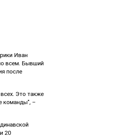
ерики Иван
но всем. Бывший
ия после
 всех. Это также
е команды", –
ндинавской
и 20