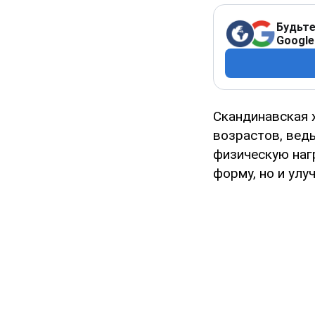
Будьте
Google
Скандинавская 
возрастов, ведь
физическую наг
форму, но и улу