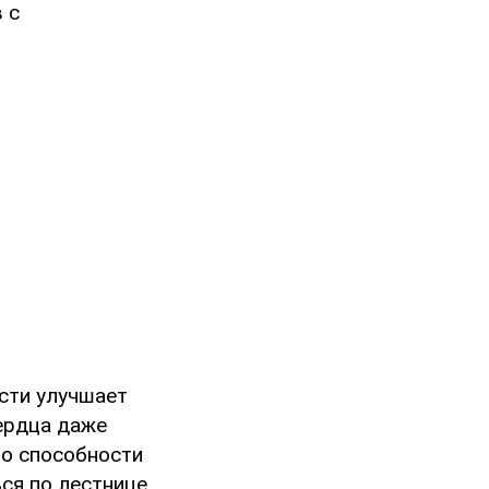
 с
ости улучшает
ердца даже
 о способности
ся по лестнице