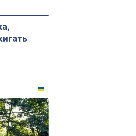
а,
жигать