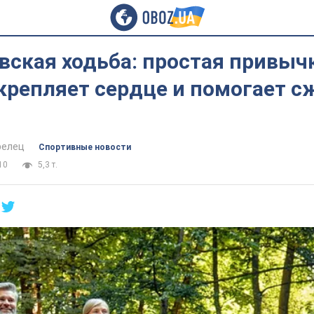
ская ходьба: простая привычк
крепляет сердце и помогает с
релец
Спортивные новости
10
5,3 т.