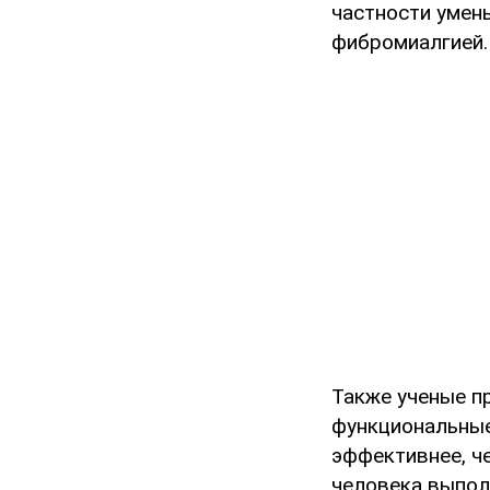
частности умен
фибромиалгией.
Также ученые п
функциональные
эффективнее, ч
человека выпол