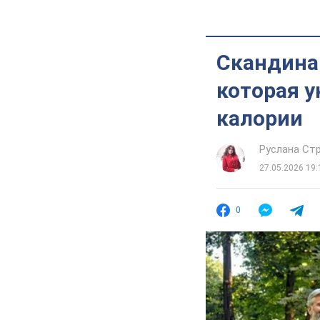
Скандинав
которая у
калории
Руслана Ст
27.05.2026 19:
0