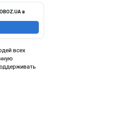
 OBOZ.UA в
юдей всех
енную
 поддерживать