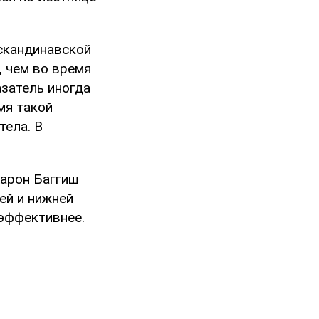
скандинавской
 чем во время
азатель иногда
мя такой
тела. В
Аарон Баггиш
ей и нижней
 эффективнее.