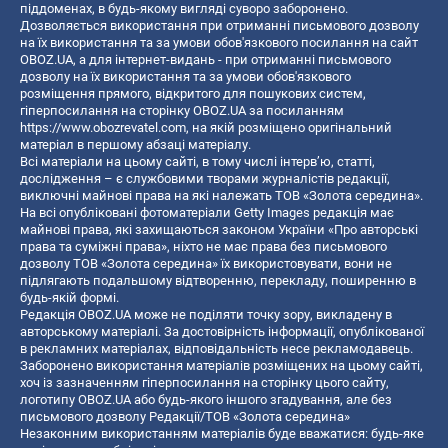
піддоменах, в будь-якому вигляді суворо заборонено.
Дозволяється використання при отриманні письмового дозволу
на їх використання та за умови обов'язкового посилання на сайт
OBOZ.UA, а для інтернет-видань - при отриманні письмового
дозволу на їх використання та за умови обов'язкового
розміщення прямого, відкритого для пошукових систем,
гіперпосилання на сторінку OBOZ.UA за посиланням
https://www.obozrevatel.com
, на якій розміщено оригінальний
матеріал в першому абзаці матеріалу.
Всі матеріали на цьому сайті, в тому числі інтерв’ю, статті,
дослідження – є службовими творами журналістів редакції,
виключні майнові права на які належать ТОВ «Золота середина».
На всі опубліковані фотоматеріали Getty Images редакція має
майнові права, які захищаються законом України «Про авторські
права та суміжні права», ніхто не має права без письмового
дозволу ТОВ «Золота середина» їх використовувати, вони не
підлягають подальшому відтворенню, перекладу, поширенню в
будь-якій формі.
Редакція OBOZ.UA може не поділяти точку зору, викладену в
авторському матеріалі. За достовірність інформації, опублікованої
в рекламних матеріалах, відповідальність несе рекламодавець.
Заборонено використання матеріалів розміщених на цьому сайті,
хоч із зазначенням гіперпосилання на сторінку цього сайту,
логотипу OBOZ.UA або будь-якого іншого згадування, але без
письмового дозволу Редакції/ТОВ «Золота середина»
Незаконним використанням матеріалів буде вважатися: будь-яке