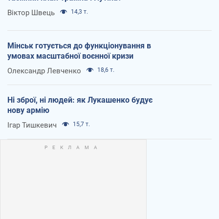
Віктор Швець
14,3 т.
Мінськ готується до функціонування в
умовах масштабної воєнної кризи
Олександр Левченко
18,6 т.
Ні зброї, ні людей: як Лукашенко будує
нову армію
Ігар Тишкевич
15,7 т.